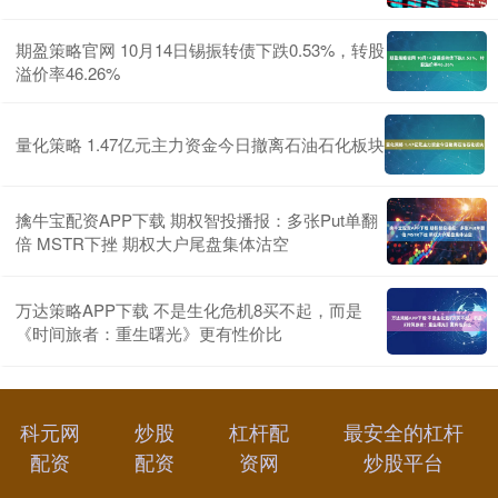
期盈策略官网 10月14日锡振转债下跌0.53%，转股
溢价率46.26%
量化策略 1.47亿元主力资金今日撤离石油石化板块
擒牛宝配资APP下载 期权智投播报：多张Put单翻
倍 MSTR下挫 期权大户尾盘集体沽空
万达策略APP下载 不是生化危机8买不起，而是
《时间旅者：重生曙光》更有性价比
科元网
炒股
杠杆配
最安全的杠杆
配资
配资
资网
炒股平台